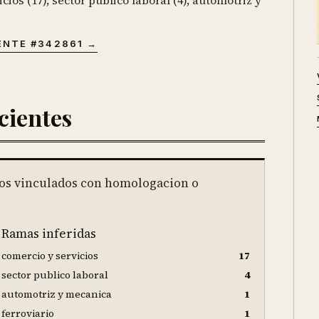
ios (17), sector publico laboral (4), automotriz y
ENTE #
342861
→
cientes
os vinculados con homologacion o
Ramas inferidas
comercio y servicios
17
sector publico laboral
4
automotriz y mecanica
1
ferroviario
1