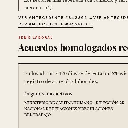
Los sectores mas repetidos son comercio y servic
mecanica (1).
VER ANTECEDENTE #
342862
→
VER ANTECED
VER ANTECEDENTE #
342860
→
SERIE LABORAL
Acuerdos homologados re
En los ultimos
120
dias se detectaron
25
avis
registro de acuerdos laborales.
Organos mas activos
MINISTERIO DE CAPITAL HUMANO - DIRECCIÓN
25
NACIONAL DE RELACIONES Y REGULACIONES
DEL TRABAJO