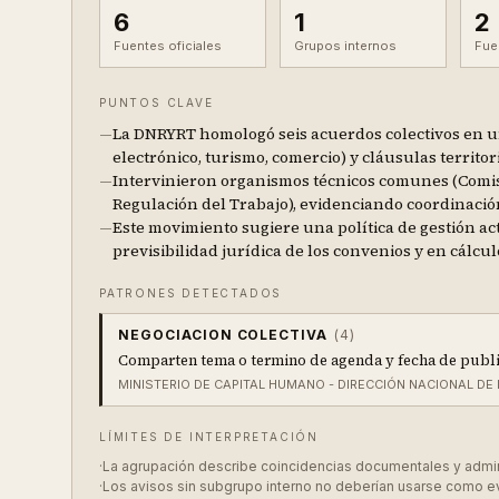
6
1
2
Fuentes oficiales
Grupos internos
Fue
PUNTOS CLAVE
—
La DNRYRT homologó seis acuerdos colectivos en un 
electrónico, turismo, comercio) y cláusulas territor
—
Intervinieron organismos técnicos comunes (Comisió
Regulación del Trabajo), evidenciando coordinació
—
Este movimiento sugiere una política de gestión ac
previsibilidad jurídica de los convenios y en cálcu
PATRONES DETECTADOS
NEGOCIACION COLECTIVA
(
4
)
Comparten tema o termino de agenda y fecha de publi
MINISTERIO DE CAPITAL HUMANO - DIRECCIÓN NACIONAL D
LÍMITES DE INTERPRETACIÓN
·
La agrupación describe coincidencias documentales y administ
·
Los avisos sin subgrupo interno no deberían usarse como e