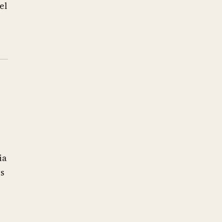
el
ia
os