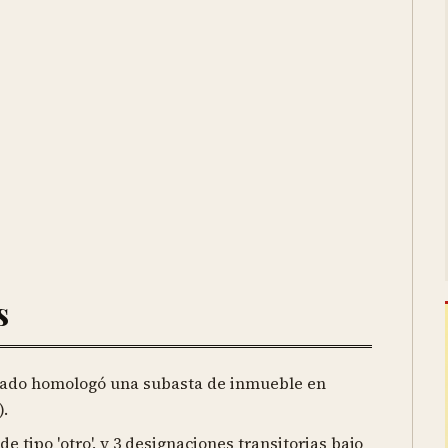
s
stado homologó una subasta de inmueble en
).
de tipo 'otro', y 3 designaciones transitorias bajo