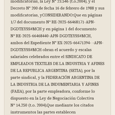
modificatorias, la Ley N° 23.546 (t.o.2004), y el 
Decreto N° 200 de fecha 16 de febrero de 1988 y sus 
modificatorias, yCONSIDERANDO:Que en páginas 
1/7 del documento Nº RE-2025-66468171-APN-
DGDTEYSS#MCH y en página 1 del documento 
Nº RE-2025-66468440-APN-DGDTEYSS#MCH, 
ambos del Expediente N° EX-2025-66471394- -APN-
DGDTEYSS#MCH obran el acuerdo y escalas 
salariales celebrados entre el SINDICATO DE 
EMPLEADOS TEXTILES DE LA INDUSTRIA Y AFINES 
DE LA REPUBLICA ARGENTINA (SETIA), por la 
parte sindical, y la FEDERACIÓN ARGENTINA DE 
LA INDUSTRIA DE LA INDUMENTARIA Y AFINES 
(FAIIA), por la parte empleadora, conforme lo 
dispuesto en la Ley de Negociación Colectiva 
Nº 14.250 (t.o. 2004).Que mediante los citados 
instrumentos las partes establecen 