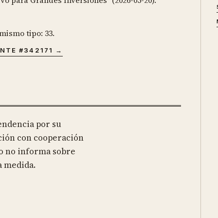
ivo para Grandes Inversiones" (2026-05-20).
 mismo tipo: 33.
NTE #
342171
→
cendencia por su
ación con cooperación
so no informa sobre
a medida.