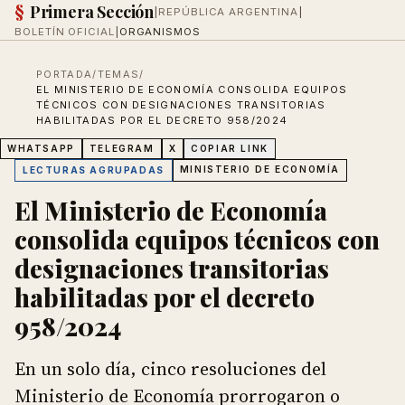
§
Primera Sección
|
REPÚBLICA ARGENTINA
|
BOLETÍN OFICIAL
|
ORGANISMOS
PORTADA
/
TEMAS
/
EL MINISTERIO DE ECONOMÍA CONSOLIDA EQUIPOS
TÉCNICOS CON DESIGNACIONES TRANSITORIAS
HABILITADAS POR EL DECRETO 958/2024
WHATSAPP
TELEGRAM
X
COPIAR LINK
MINISTERIO DE ECONOMÍA
LECTURAS AGRUPADAS
El Ministerio de Economía
consolida equipos técnicos con
designaciones transitorias
habilitadas por el decreto
958/2024
En un solo día, cinco resoluciones del
Ministerio de Economía prorrogaron o