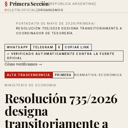
§
Primera Sección
|
REPÚBLICA ARGENTINA
|
BOLETÍN OFICIAL
|
ORGANISMOS
PORTADA
/
19 DE MAYO DE 2026
/
PRIMERA
/
RESOLUCIÓN 735/2026 DESIGNA TRANSITORIAMENTE A
COORDINADOR DE TESORERÍA
WHATSAPP
TELEGRAM
X
COPIAR LINK
✓ VERIFICADO AUTOMÁTICAMENTE CONTRA LA FUENTE
OFICIAL
Cómo verificamos →
NORMATIVA-ECONÓMICA
ALTA
TRASCENDENCIA
PRIMERA
MINISTERIO DE ECONOMÍA
Resolución 735/2026
designa
transitoriamente a