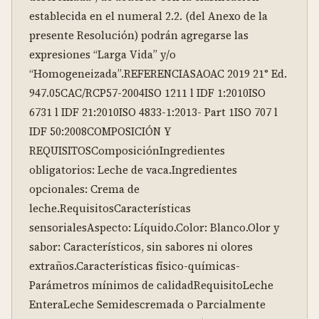
establecida en el numeral 2.2. (del Anexo de la 
presente Resolución) podrán agregarse las 
expresiones “Larga Vida” y/o 
“Homogeneizada”.REFERENCIASAOAC 2019 21° Ed. 
947.05CAC/RCP57-2004ISO 1211 l IDF 1:2010ISO 
6731 l IDF 21:2010ISO 4833-1:2013- Part 1ISO 707 l 
IDF 50:2008COMPOSICIÓN Y 
REQUISITOSComposiciónIngredientes 
obligatorios: Leche de vaca.Ingredientes 
opcionales: Crema de 
leche.RequisitosCaracterísticas 
sensorialesAspecto: Líquido.Color: Blanco.Olor y 
sabor: Característicos, sin sabores ni olores 
extraños.Características físico-químicas- 
Parámetros mínimos de calidadRequisitoLeche 
EnteraLeche Semidescremada o Parcialmente 