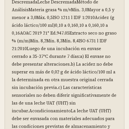
DescremadaLeche DescremadaMétodo de 
AnálisisMateria grasa % m/vMín. 3,0Mayor a 0,5 y 
menor a 3,0Máx. 0,5ISO 1211 l IDF 1:2010Acidez (g 
ácido láctico/100 ml)0,10 a 0,160,10 a 0,160,10 a 
0,16AOAC 2019 21° Ed.947.05Extracto seco no graso 
% (m/m)Mín. 8,2Mín. 8,3Mín. 8,4ISO 6731 l IDF 
21:2010Luego de una incubación en envase 
cerrado a 35-37ºC durante 7 días:a) El envase no 
debe presentar alteraciones.b) La acidez no debe 
superar en más de 0,02 g de ácido láctico/100 ml a 
la determinada en otra muestra original cerrada 
sin incubación previa.c) Las características 
sensoriales no deben diferir significativamente de 
las de una leche UAT (UHT) sin 
incubar.AcondicionamientoLa leche UAT (UHT) 
debe ser envasada con materiales adecuados para 
las condiciones previstas de almacenamiento y 