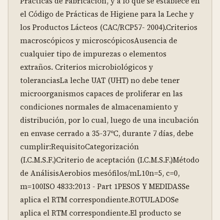
Prácticas de Fabricación, y a lo que se establece en 
el Código de Prácticas de Higiene para la Leche y 
los Productos Lácteos (CAC/RCP57- 2004).Criterios 
macroscópicos y microscópicosAusencia de 
cualquier tipo de impurezas o elementos 
extraños. Criterios microbiológicos y 
toleranciasLa leche UAT (UHT) no debe tener 
microorganismos capaces de proliferar en las 
condiciones normales de almacenamiento y 
distribución, por lo cual, luego de una incubación 
en envase cerrado a 35-37ºC, durante 7 días, debe 
cumplir:RequisitoCategorización 
(I.C.M.S.F.)Criterio de aceptación (I.C.M.S.F.)Método 
de AnálisisAerobios mesófilos/mL10n=5, c=0, 
m=100ISO 4833:2013 - Part 1PESOS Y MEDIDASSe 
aplica el RTM correspondiente.ROTULADOSe 
aplica el RTM correspondiente.El producto se 