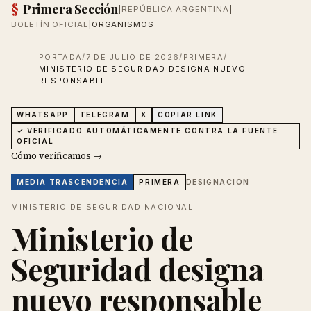
§
Primera Sección
|
REPÚBLICA ARGENTINA
|
BOLETÍN OFICIAL
|
ORGANISMOS
PORTADA
/
7 DE JULIO DE 2026
/
PRIMERA
/
MINISTERIO DE SEGURIDAD DESIGNA NUEVO
RESPONSABLE
WHATSAPP
TELEGRAM
X
COPIAR LINK
✓ VERIFICADO AUTOMÁTICAMENTE CONTRA LA FUENTE
OFICIAL
Cómo verificamos →
DESIGNACION
MEDIA
TRASCENDENCIA
PRIMERA
MINISTERIO DE SEGURIDAD NACIONAL
Ministerio de
Seguridad designa
nuevo responsable