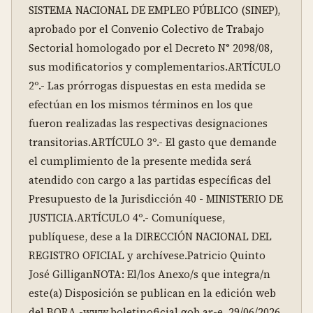
SISTEMA NACIONAL DE EMPLEO PÚBLICO (SINEP), 
aprobado por el Convenio Colectivo de Trabajo 
Sectorial homologado por el Decreto N° 2098/08, 
sus modificatorios y complementarios.ARTÍCULO 
2º.- Las prórrogas dispuestas en esta medida se 
efectúan en los mismos términos en los que 
fueron realizadas las respectivas designaciones 
transitorias.ARTÍCULO 3º.- El gasto que demande 
el cumplimiento de la presente medida será 
atendido con cargo a las partidas específicas del 
Presupuesto de la Jurisdicción 40 - MINISTERIO DE 
JUSTICIA.ARTÍCULO 4º.- Comuníquese, 
publíquese, dese a la DIRECCIÓN NACIONAL DEL 
REGISTRO OFICIAL y archívese.Patricio Quinto 
José GilliganNOTA: El/los Anexo/s que integra/n 
este(a) Disposición se publican en la edición web 
del BORA -www.boletinoficial.gob.ar-e. 29/06/2026 