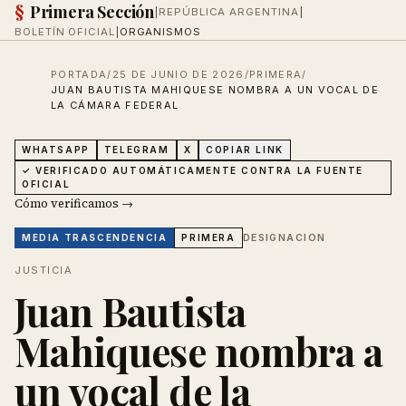
§
Primera Sección
|
REPÚBLICA ARGENTINA
|
BOLETÍN OFICIAL
|
ORGANISMOS
PORTADA
/
25 DE JUNIO DE 2026
/
PRIMERA
/
JUAN BAUTISTA MAHIQUESE NOMBRA A UN VOCAL DE
LA CÁMARA FEDERAL
WHATSAPP
TELEGRAM
X
COPIAR LINK
✓ VERIFICADO AUTOMÁTICAMENTE CONTRA LA FUENTE
OFICIAL
Cómo verificamos →
DESIGNACION
MEDIA
TRASCENDENCIA
PRIMERA
JUSTICIA
Juan Bautista
Mahiquese nombra a
un vocal de la