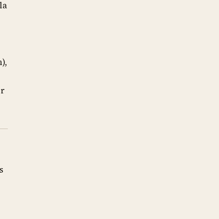
la
),
er
s
o