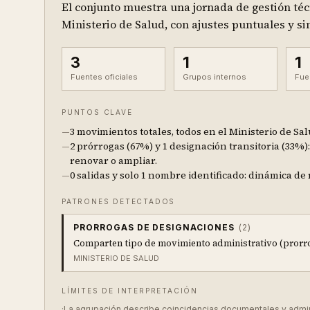
El conjunto muestra una jornada de gestión téc
Ministerio de Salud, con ajustes puntuales y si
3
1
1
Fuentes oficiales
Grupos internos
Fue
PUNTOS CLAVE
—
3 movimientos totales, todos en el Ministerio de Sal
—
2 prórrogas (67%) y 1 designación transitoria (33%
renovar o ampliar.
—
0 salidas y solo 1 nombre identificado: dinámica de
PATRONES DETECTADOS
PRORROGAS DE DESIGNACIONES
(
2
)
Comparten tipo de movimiento administrativo (prorro
MINISTERIO DE SALUD
LÍMITES DE INTERPRETACIÓN
·
La agrupación describe coincidencias documentales y administ