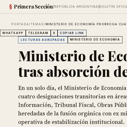
§
Primera Sección
|
REPÚBLICA ARGENTINA
|
BOLETÍN OFICI
PORTADA
/
TEMAS
/
MINISTERIO DE ECONOMÍA PRORROGA CUA
WHATSAPP
TELEGRAM
X
COPIAR LINK
MINISTERIO DE ECONOMÍA
LECTURAS AGRUPADAS
Ministerio de Ec
tras absorción d
En un solo día, el Ministerio de Economía
cuatro designaciones transitorias en áreas
Información, Tribunal Fiscal, Obras Púb
heredadas de la fusión orgánica con ex mi
operativa de estabilización institucional.