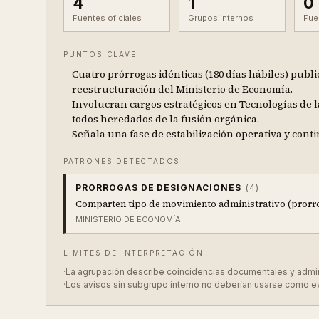
4
1
0
Fuentes oficiales
Grupos internos
Fue
PUNTOS CLAVE
—
Cuatro prórrogas idénticas (180 días hábiles) public
reestructuración del Ministerio de Economía.
—
Involucran cargos estratégicos en Tecnologías de l
todos heredados de la fusión orgánica.
—
Señala una fase de estabilización operativa y cont
PATRONES DETECTADOS
PRORROGAS DE DESIGNACIONES
(
4
)
Comparten tipo de movimiento administrativo (prorro
MINISTERIO DE ECONOMÍA
LÍMITES DE INTERPRETACIÓN
·
La agrupación describe coincidencias documentales y administ
·
Los avisos sin subgrupo interno no deberían usarse como e