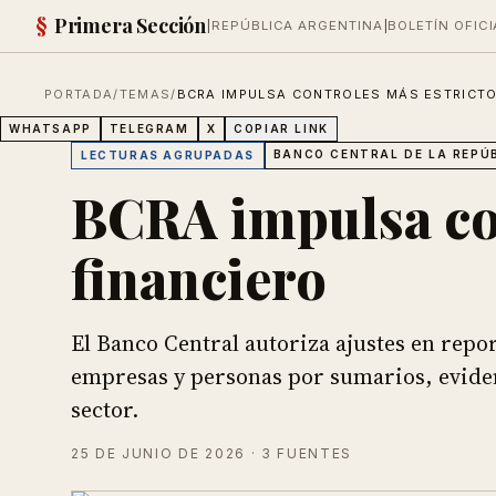
§
Primera Sección
|
REPÚBLICA ARGENTINA
|
BOLETÍN OFICI
PORTADA
/
TEMAS
/
BCRA IMPULSA CONTROLES MÁS ESTRICTO
WHATSAPP
TELEGRAM
X
COPIAR LINK
BANCO CENTRAL DE LA REPÚ
LECTURAS AGRUPADAS
BCRA impulsa con
financiero
El Banco Central autoriza ajustes en repo
empresas y personas por sumarios, evide
sector.
25 DE JUNIO DE 2026
· 3 FUENTES