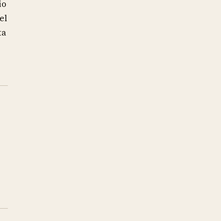
io
el
ta