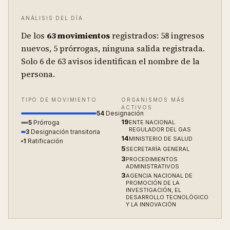
ANÁLISIS DEL DÍA
De los
63
movimientos
registrados:
58 ingresos
nuevos, 5 prórrogas, ninguna salida registrada.
Solo
6
de
63
avisos identifican el nombre de la
persona.
TIPO DE MOVIMIENTO
ORGANISMOS MÁS
ACTIVOS
54
Designación
19
5
Prórroga
ENTE NACIONAL
REGULADOR DEL GAS
3
Designación transitoria
14
MINISTERIO DE SALUD
1
Ratificación
5
SECRETARÍA GENERAL
3
PROCEDIMIENTOS
ADMINISTRATIVOS
3
AGENCIA NACIONAL DE
PROMOCIÓN DE LA
INVESTIGACIÓN, EL
DESARROLLO TECNOLÓGICO
Y LA INNOVACIÓN