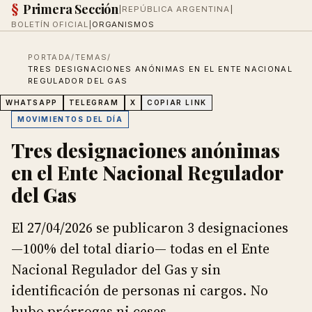
§
Primera Sección
|
REPÚBLICA ARGENTINA
|
BOLETÍN OFICIAL
|
ORGANISMOS
PORTADA
/
TEMAS
/
TRES DESIGNACIONES ANÓNIMAS EN EL ENTE NACIONAL
REGULADOR DEL GAS
WHATSAPP
TELEGRAM
X
COPIAR LINK
MOVIMIENTOS DEL DÍA
Tres designaciones anónimas
en el Ente Nacional Regulador
del Gas
El 27/04/2026 se publicaron 3 designaciones
—100% del total diario— todas en el Ente
Nacional Regulador del Gas y sin
identificación de personas ni cargos. No
hubo prórrogas ni ceses.